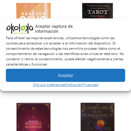
Aceptar captura de
información
Para ofrecer las mejores experiencias, utilizamos tecnologías como las
cookies para almacenar y/o acceder a la información del dispositivo. El
consentimiento de estas tecnologías nos permitirá procesar datos como el
comportamiento de navegación o las identificaciones únicas en este sitio. No
consentir o retirar el consentimiento, puede afectar negativamente a ciertas
Oráculo Osho de la
Tarot The Wild
características y funciones.
Transformación
Unknown La Naturaleza
Aceptar
Misteriosa
$
120,000
$
140,000
Opt-out preferences
Política de Privacidad