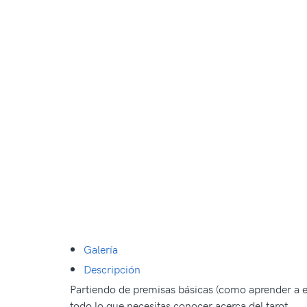
Galería
Descripción
Partiendo de premisas básicas (como aprender a e
todo lo que necesitas conocer acerca del tarot.