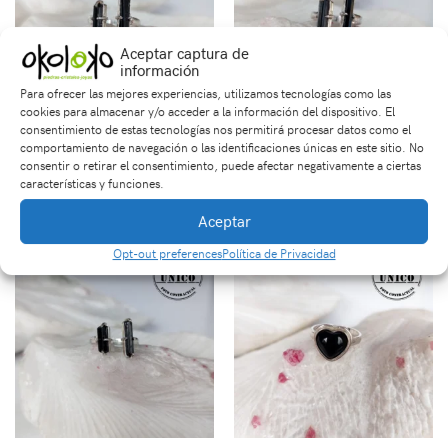
Aceptar captura de
información
Para ofrecer las mejores experiencias, utilizamos tecnologías como las
cookies para almacenar y/o acceder a la información del dispositivo. El
consentimiento de estas tecnologías nos permitirá procesar datos como el
Anillo en Plata con
Anillo en Plata con
comportamiento de navegación o las identificaciones únicas en este sitio. No
Piedra Turmalina Doble
Piedra Turmalina Doble
consentir o retirar el consentimiento, puede afectar negativamente a ciertas
características y funciones.
$
190,000
$
190,000
Aceptar
Opt-out preferences
Política de Privacidad