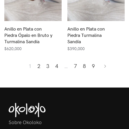
Anillo en Plata con
Anillo en Plata con
Piedra Ópalo en Bruto y
Piedra Turmalina
Turmalina Sandía
Sandía
$
620,000
$
390,000
1
2
3
4
…
7
8
9
Sobre Okoloko