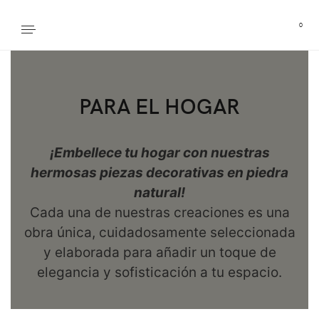
0
PARA EL HOGAR
¡Embellece tu hogar con nuestras
hermosas piezas decorativas en piedra
natural!
Cada una de nuestras creaciones es una
obra única, cuidadosamente seleccionada
y elaborada para añadir un toque de
elegancia y sofisticación a tu espacio.