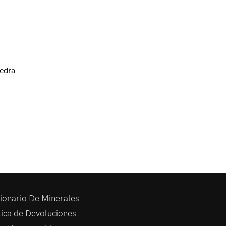
edra
ionario De Minerales
tica de Devoluciones