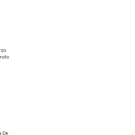
rzo
ruto
a De