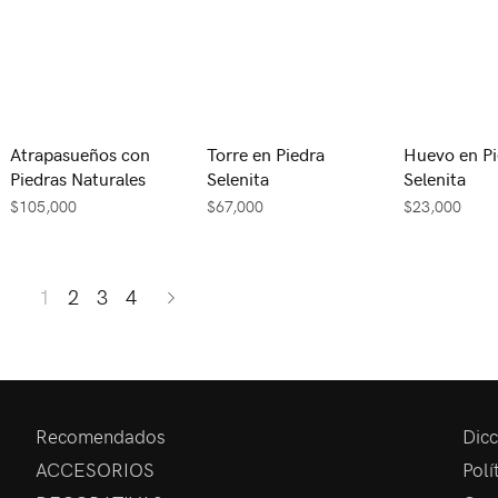
Atrapasueños con
Torre en Piedra
Huevo en Pi
Piedras Naturales
Selenita
Selenita
$
105,000
$
67,000
$
23,000
1
2
3
4
Recomendados
Dicc
ACCESORIOS
Polí