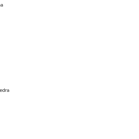
na
edra