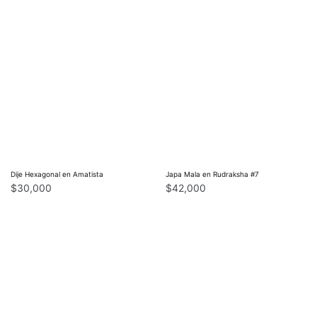
Dije Hexagonal en Amatista
Japa Mala en Rudraksha #7
$
30,000
$
42,000