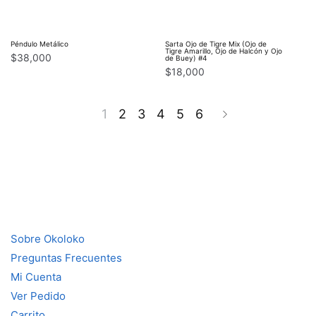
Péndulo Metálico
Sarta Ojo de Tigre Mix (Ojo de
Tigre Amarillo, Ojo de Halcón y Ojo
$
38,000
de Buey) #4
$
18,000
1
2
3
4
5
6
Sobre Okoloko
Preguntas Frecuentes
Mi Cuenta
Ver Pedido
Carrito