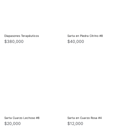
Diapasones Terapéuticos
Sarta en Piedra Citrino #8
$
380,000
$
40,000
Sarta Cuarzo Lechoso #8
Sarta en Cuarzo Rosa #4
$
20,000
$
12,000