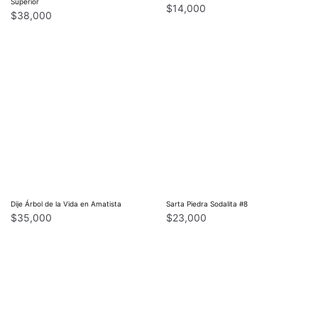
Superior
$
14,000
$
38,000
Dije Árbol de la Vida en Amatista
Sarta Piedra Sodalita #8
$
35,000
$
23,000