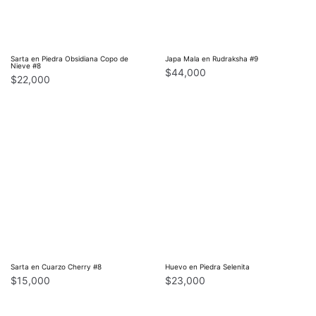
Sarta en Piedra Obsidiana Copo de
Japa Mala en Rudraksha #9
Nieve #8
$
44,000
$
22,000
Sarta en Cuarzo Cherry #8
Huevo en Piedra Selenita
$
15,000
$
23,000