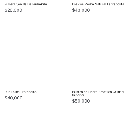
Pulsera Semilla De Rudraksha
Dije con Piedra Natural Labradorita
$
28,000
$
43,000
Dúo Dulce Protección
Pulsera en Piedra Amatista Calidad
Superior
$
40,000
$
50,000