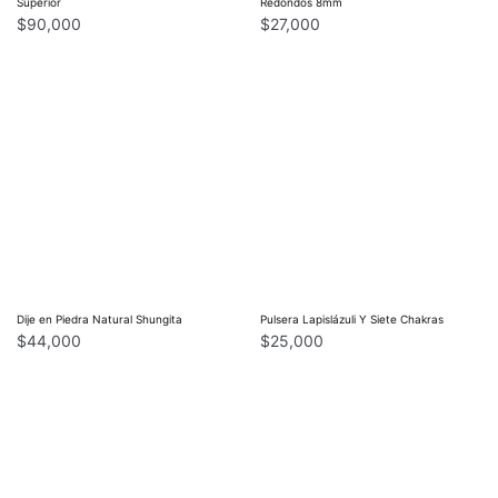
Superior
Redondos 8mm
$
90,000
$
27,000
Dije en Piedra Natural Shungita
Pulsera Lapislázuli Y Siete Chakras
$
44,000
$
25,000