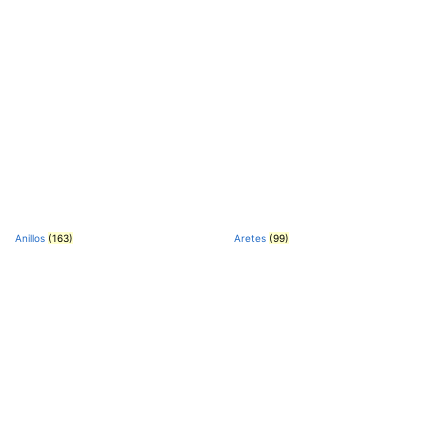
Anillos
(163)
Aretes
(99)