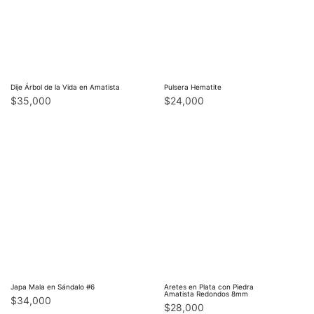
Dije Árbol de la Vida en Amatista
Pulsera Hematite
$
35,000
$
24,000
Japa Mala en Sándalo #6
Aretes en Plata con Piedra
Amatista Redondos 8mm
$
34,000
$
28,000