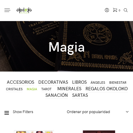
0
No hay productos en el carrito.
Magia
ACCESORIOS
DECORATIVAS
LIBROS
ÁNGELES
BIENESTAR
MINERALES
REGALOS OKOLOKO
CRISTALES
MAGIA
TAROT
SANACIÓN
SARTAS
Show Filters