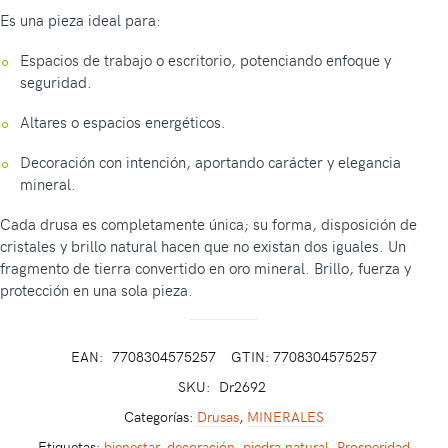
Es una pieza ideal para:
Espacios de trabajo o escritorio, potenciando enfoque y
seguridad.
Altares o espacios energéticos.
Decoración con intención, aportando carácter y elegancia
mineral.
Cada drusa es completamente única; su forma, disposición de
cristales y brillo natural hacen que no existan dos iguales. Un
fragmento de tierra convertido en oro mineral. Brillo, fuerza y
protección en una sola pieza.
EAN:
7708304575257
GTIN: 7708304575257
SKU:
Dr2692
Categorías:
Drusas
,
MINERALES
Etiquetas:
bienestar
,
decoración
,
piedra natural
,
Prosperidad