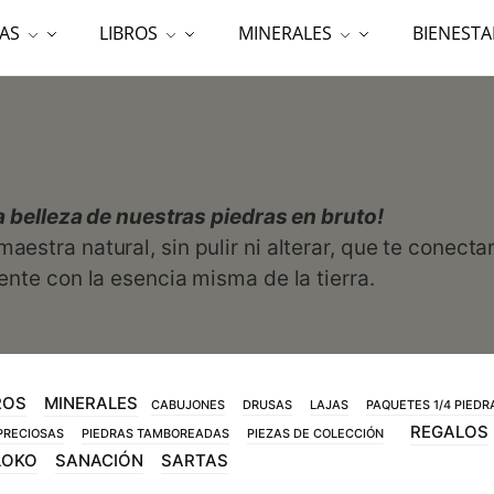
AS
LIBROS
MINERALES
BIENESTA
a belleza de nuestras piedras en bruto!
estra natural, sin pulir ni alterar, que te conecta
nte con la esencia misma de la tierra.
ROS
MINERALES
CABUJONES
DRUSAS
LAJAS
PAQUETES 1/4 PIEDR
REGALOS
PRECIOSAS
PIEDRAS TAMBOREADAS
PIEZAS DE COLECCIÓN
LOKO
SANACIÓN
SARTAS