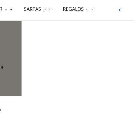
R
SARTAS
REGALOS
0
rá
A