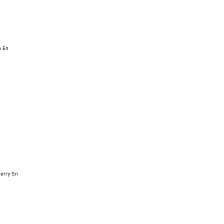
o En
erry En