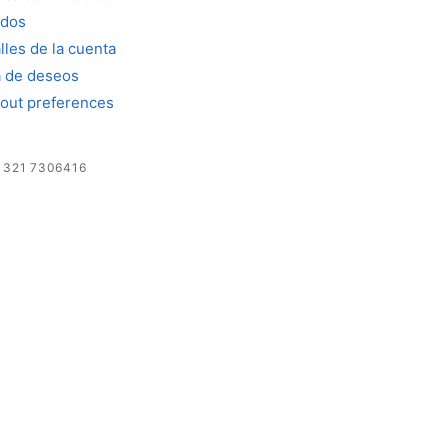
idos
lles de la cuenta
a de deseos
out preferences
:
321 7306416