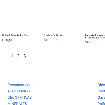
Unidad Selenita En Bruto
Opalina En Bruto
Paquete Esmeral
Bruto Picada – 1
$
20,000
$
10,000
$
80,000
1
2
3
Recomendados
Dicc
ACCESORIOS
Polí
DECORATIVAS
Gara
MINERALES
Polí