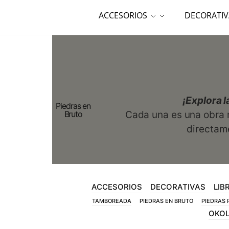
ACCESORIOS
DECORATIV
¡Explora l
Piedras en
Bruto
Cada una es una obra ma
directame
ACCESORIOS
DECORATIVAS
LIB
TAMBOREADA
PIEDRAS EN BRUTO
PIEDRAS 
OKO