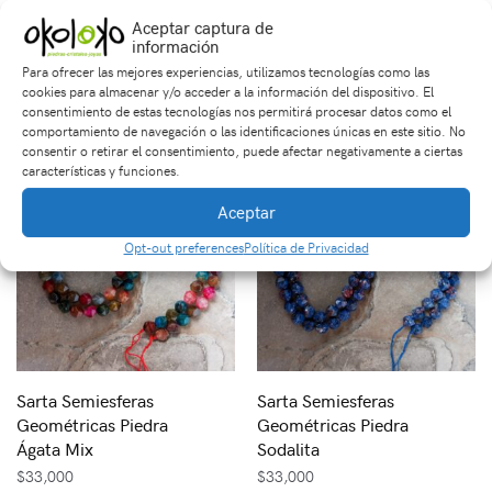
Sarta Semiesferas
Sarta Semiesferas
Aceptar captura de
información
Geométricas Cuarzo
Geométricas Piedra
Blanco
Ágata Fucsia
Para ofrecer las mejores experiencias, utilizamos tecnologías como las
cookies para almacenar y/o acceder a la información del dispositivo. El
$
33,000
$
33,000
consentimiento de estas tecnologías nos permitirá procesar datos como el
comportamiento de navegación o las identificaciones únicas en este sitio. No
consentir o retirar el consentimiento, puede afectar negativamente a ciertas
características y funciones.
Aceptar
Opt-out preferences
Política de Privacidad
Sarta Semiesferas
Sarta Semiesferas
Geométricas Piedra
Geométricas Piedra
Ágata Mix
Sodalita
$
33,000
$
33,000