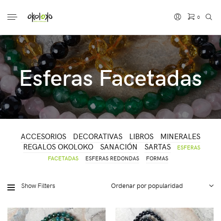
0
No hay productos en el carrito.
Esferas Facetadas
ACCESORIOS
DECORATIVAS
LIBROS
MINERALES
REGALOS OKOLOKO
SANACIÓN
SARTAS
ESFERAS
FACETADAS
ESFERAS REDONDAS
FORMAS
Show Filters