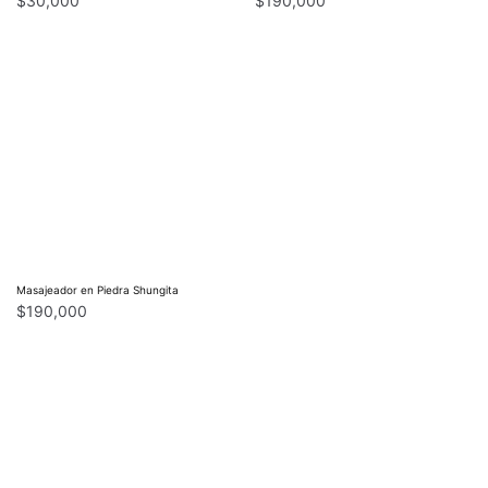
$
30,000
$
190,000
Masajeador en Piedra Shungita
$
190,000