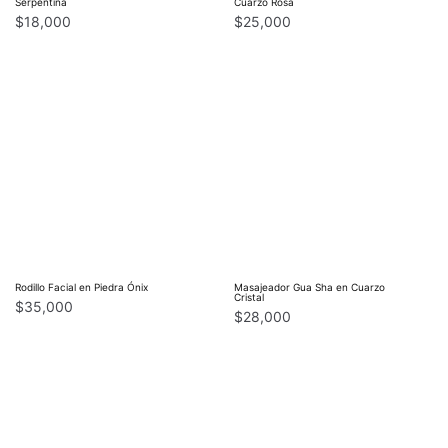
Serpentina
Cuarzo Rosa
$
18,000
$
25,000
Rodillo Facial en Piedra Ónix
Masajeador Gua Sha en Cuarzo
Cristal
$
35,000
$
28,000