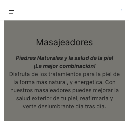
0
Masajeadores
Piedras Naturales y la salud de la piel
¡La mejor combinación!
Disfruta de los tratamientos para la piel de
la forma más natural, y energética. Con
nuestros masajeadores puedes mejorar la
salud exterior de tu piel, reafirmarla y
verte deslumbrante día tras día
.