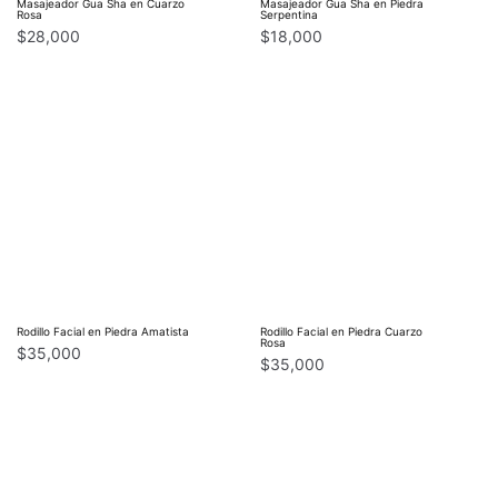
Masajeador Gua Sha en Cuarzo
Masajeador Gua Sha en Piedra
Rosa
Serpentina
$
28,000
$
18,000
Rodillo Facial en Piedra Amatista
Rodillo Facial en Piedra Cuarzo
Rosa
$
35,000
$
35,000