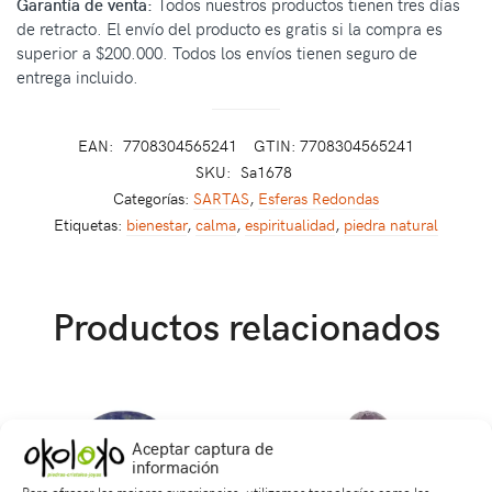
Garantía de venta:
Todos nuestros productos tienen tres días
de retracto. El envío del producto es gratis si la compra es
superior a $200.000. Todos los envíos tienen seguro de
entrega incluido.
EAN:
7708304565241
GTIN: 7708304565241
SKU:
Sa1678
Categorías:
SARTAS
,
Esferas Redondas
Etiquetas:
bienestar
,
calma
,
espiritualidad
,
piedra natural
Productos relacionados
Aceptar captura de
información
Para ofrecer las mejores experiencias, utilizamos tecnologías como las