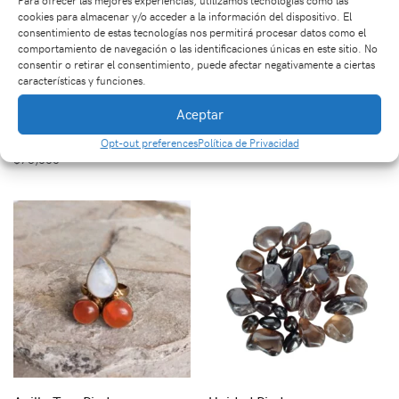
cookies para almacenar y/o acceder a la información del dispositivo. El
consentimiento de estas tecnologías nos permitirá procesar datos como el
comportamiento de navegación o las identificaciones únicas en este sitio. No
consentir o retirar el consentimiento, puede afectar negativamente a ciertas
características y funciones.
Aceptar
Pieza Calavera
Drusa Amatista
Lapislázuli
$
540,000
Opt-out preferences
Política de Privacidad
$
76,000