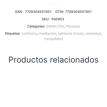
EAN:
7708304557451
GTIN: 7708304557451
SKU:
Pe0903
Categorías:
SANACIÓN
,
Péndulos
Etiquetas:
confianza
,
meditación
,
sabiduría interior
,
serenidad
,
tranquilidad
Productos relacionados