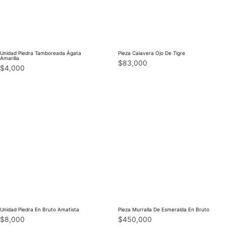
Unidad Piedra Tamboreada Ágata
Pieza Calavera Ojo De Tigre
Amarilla
$
83,000
$
4,000
Unidad Piedra En Bruto Amatista
Pieza Murralla De Esmeralda En Bruto
$
8,000
$
450,000