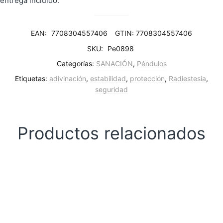
entrega incluido.
EAN:
7708304557406
GTIN: 7708304557406
SKU:
Pe0898
Categorías:
SANACIÓN
,
Péndulos
Etiquetas:
adivinación
,
estabilidad
,
protección
,
Radiestesia
,
seguridad
Productos relacionados