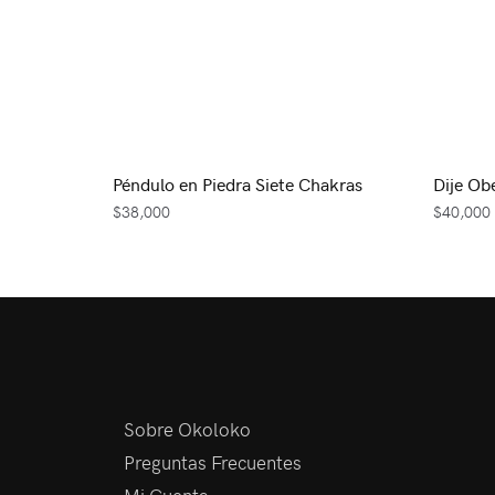
Péndulo en Piedra Siete Chakras
Dije Ob
$
38,000
$
40,000
Sobre Okoloko
Preguntas Frecuentes