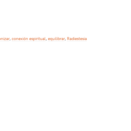
nizar
,
conexión espiritual
,
equilibrar
,
Radiestesia