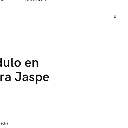
0
ulo en
ra Jaspe
o
iedra