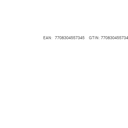
EAN:
7708304557345
GTIN: 77083045573