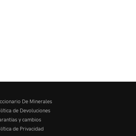
ccionario De Minerales
lítica de Devoluciones
rantías y cambios
lítica de Privacidad