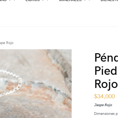
spe Rojo
Pénd
Pied
Roj
$
34,000
Jaspe Rojo
Dimensiones p