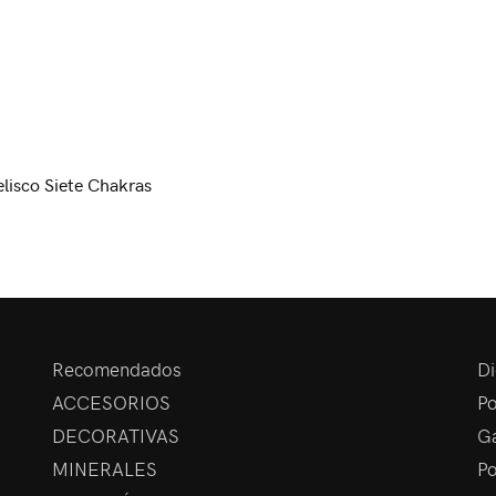
elisco Siete Chakras
Recomendados
Di
ACCESORIOS
Po
DECORATIVAS
Ga
MINERALES
Po