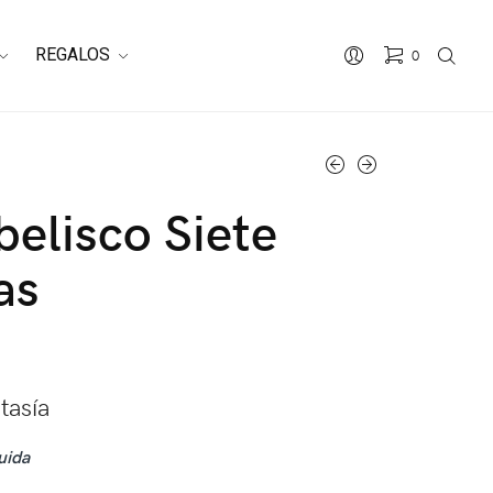
REGALOS
0
No hay productos en el carrito.
belisco Siete
as
tasía
uida