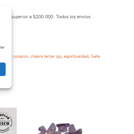
pra es superior a $200.000. Todos los envíos
ctar
chakra corazon
,
chakra tercer ojo
,
espiritualidad
,
Siete