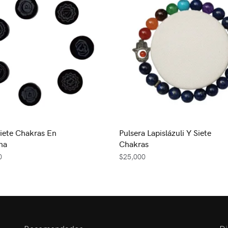
iete Chakras En
Pulsera Lapislázuli Y Siete
na
Chakras
0
$
25,000