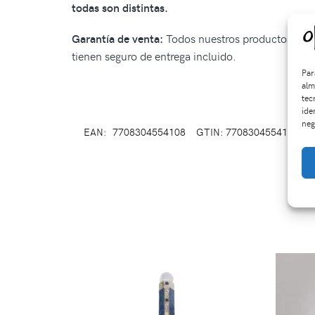
todas son distintas.
Todos nuestros productos tiene
Garantía de venta:
tienen seguro de entrega incluido.
Par
alm
tec
ide
neg
EAN:
7708304554108
GTIN: 7708304554108
S