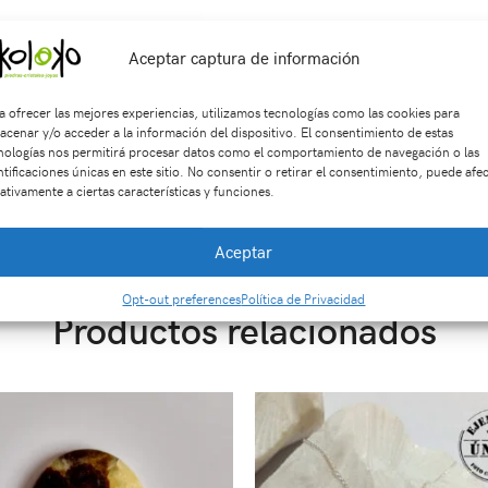
n tres días de retracto. El envío del producto es gratis si la com
Aceptar captura de información
a ofrecer las mejores experiencias, utilizamos tecnologías como las cookies para
acenar y/o acceder a la información del dispositivo. El consentimiento de estas
nologías nos permitirá procesar datos como el comportamiento de navegación o las
ntificaciones únicas en este sitio. No consentir o retirar el consentimiento, puede afe
ativamente a ciertas características y funciones.
KU:
Di0567
Categorías:
ACCESORIOS
,
Dijes
Etiquetas:
accesorios
,
chakras
Aceptar
Opt-out preferences
Política de Privacidad
Productos relacionados