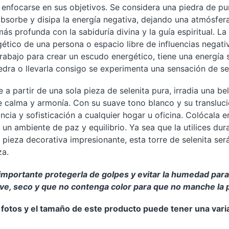
enfocarse en sus objetivos. Se considera una piedra de pur
bsorbe y disipa la energía negativa, dejando una atmósfera
s profunda con la sabiduría divina y la guía espiritual. La
tico de una persona o espacio libre de influencias negati
trabajo para crear un escudo energético, tiene una energía
piedra o llevarla consigo se experimenta una sensación de se
 a partir de una sola pieza de selenita pura, irradia una be
e calma y armonía. Con su suave tono blanco y su transluci
cia y sofisticación a cualquier hogar u oficina. Colócala e
un ambiente de paz y equilibrio. Ya sea que la utilices dura
pieza decorativa impresionante, esta torre de selenita será
za.
s importante protegerla de golpes y evitar la humedad par
ave, seco y que no contenga color para que no manche la 
s fotos y el tamaño de este producto puede tener una vari