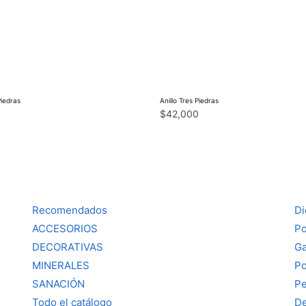
Piedras
Anillo Tres Piedras
0
$
42,000
Recomendados
Di
ACCESORIOS
Po
DECORATIVAS
Ga
MINERALES
Po
SANACIÓN
Pe
Todo el catálogo
De