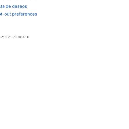
sta de deseos
t-out preferences
PP:
321 7306416