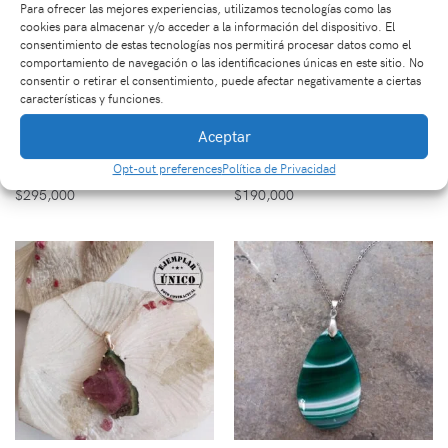
Para ofrecer las mejores experiencias, utilizamos tecnologías como las
cookies para almacenar y/o acceder a la información del dispositivo. El
consentimiento de estas tecnologías nos permitirá procesar datos como el
comportamiento de navegación o las identificaciones únicas en este sitio. No
consentir o retirar el consentimiento, puede afectar negativamente a ciertas
características y funciones.
Aceptar
Dije en Plata en Piedra
Pulsera Tejida Con
Crisocola y Malaquita
Piedra Zafiro
Opt-out preferences
Política de Privacidad
$
295,000
$
190,000