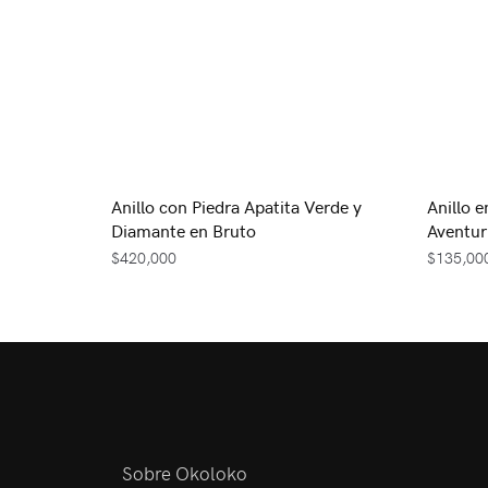
Anillo con Piedra Apatita Verde y
Anillo e
Diamante en Bruto
Aventur
$
420,000
$
135,00
Sobre Okoloko