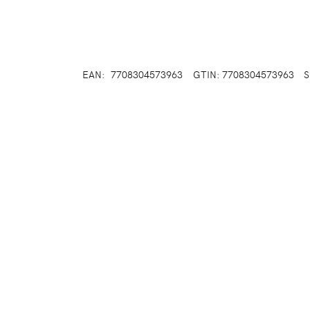
EAN:
7708304573963
GTIN: 7708304573963
S