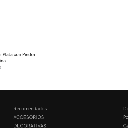
n Plata con Piedra
ina
0
Recomendados
Di
ACCESORIOS
Po
DECORATIVAS
Ga