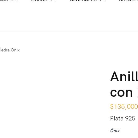
Piedra Ónix
Anil
con 
$
135,00
Plata 925
Ónix