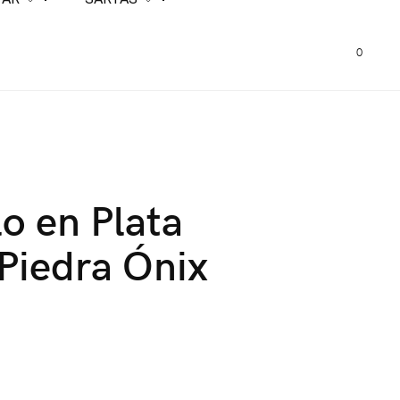
0
lo en Plata
Piedra Ónix
0