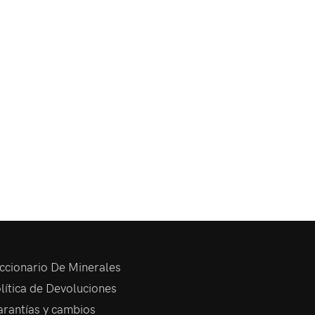
ccionario De Minerales
lítica de Devoluciones
rantías y cambios