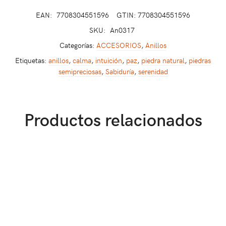
EAN:
7708304551596
GTIN: 7708304551596
SKU:
An0317
Categorías:
ACCESORIOS
,
Anillos
Etiquetas:
anillos
,
calma
,
intuición
,
paz
,
piedra natural
,
piedras
semipreciosas
,
Sabiduría
,
serenidad
Productos relacionados