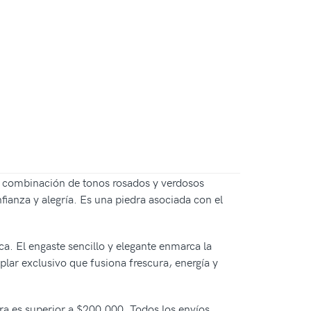
 Su combinación de tonos rosados y verdosos
ianza y alegría. Es una piedra asociada con el
ca. El engaste sencillo y elegante enmarca la
plar exclusivo que fusiona frescura, energía y
pra es superior a $200.000. Todos los envíos