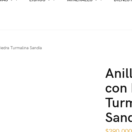
Piedra Turmalina Sandía
Anil
con 
Tur
San
$
390,00