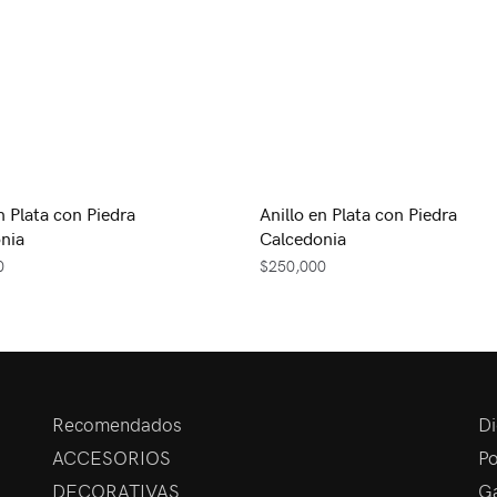
n Plata con Piedra
Anillo en Plata con Piedra
nia
Calcedonia
0
$
250,000
Recomendados
Di
ACCESORIOS
Po
DECORATIVAS
Ga