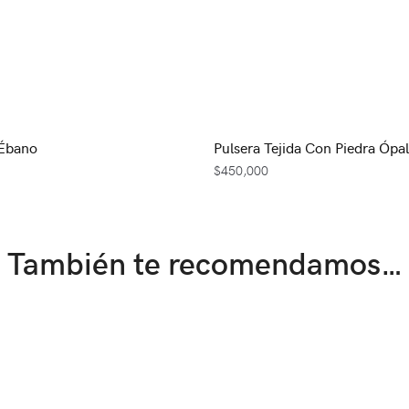
 Ébano
Pulsera Tejida Con Piedra Ópa
$
450,000
También te recomendamos…