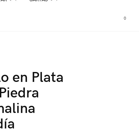
0
lo en Plata
Piedra
malina
día
0