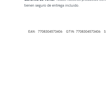
tienen seguro de entrega incluido.
EAN:
7708304573406
GTIN: 7708304573406
S