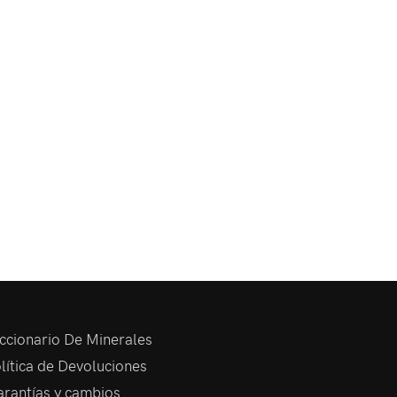
ccionario De Minerales
lítica de Devoluciones
rantías y cambios