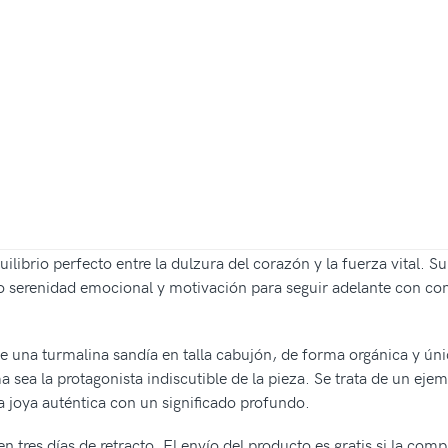
uilibrio perfecto entre la dulzura del corazón y la fuerza vital.
 serenidad emocional y motivación para seguir adelante con conf
 de una turmalina sandía en talla cabujón, de forma orgánica y úni
 sea la protagonista indiscutible de la pieza. Se trata de un ejem
a joya auténtica con un significado profundo.
n tres días de retracto. El envío del producto es gratis si la com