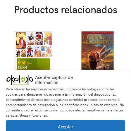
Productos relacionados
Aceptar captura de
información
Para ofrecer las mejores experiencias, utilizamos tecnologías como las
La Biblia del Tarot
Tarot El Poder de los
cookies para almacenar y/o acceder a la información del dispositivo. El
Arcángeles
$
85,000
consentimiento de estas tecnologías nos permitirá procesar datos como el
comportamiento de navegación o las identificaciones únicas en este sitio. No
$
150,000
consentir o retirar el consentimiento, puede afectar negativamente a ciertas
características y funciones.
Aceptar