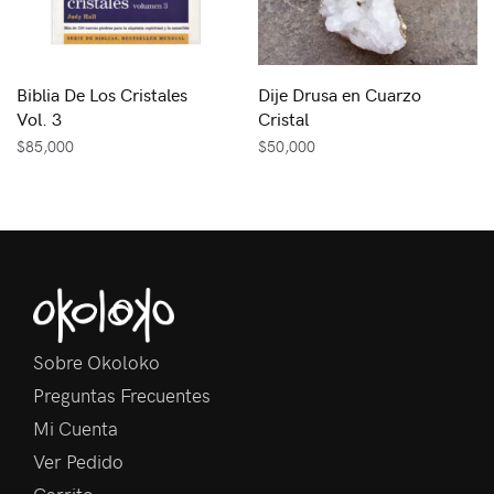
Biblia De Los Cristales
Dije Drusa en Cuarzo
Vol. 3
Cristal
$
85,000
$
50,000
Sobre Okoloko
Preguntas Frecuentes
Mi Cuenta
Ver Pedido