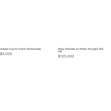
Unidad Cuarzo Cristal Tamboreado
Pieza Pirámide en Piedra Shungita 5X5
CM
$
4,000
$
105,000