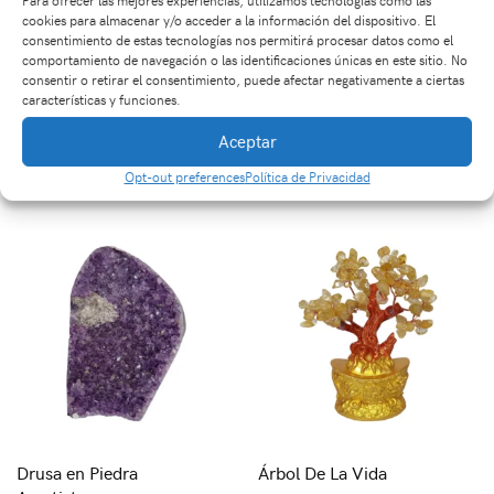
cookies para almacenar y/o acceder a la información del dispositivo. El
consentimiento de estas tecnologías nos permitirá procesar datos como el
comportamiento de navegación o las identificaciones únicas en este sitio. No
consentir o retirar el consentimiento, puede afectar negativamente a ciertas
características y funciones.
Dispensador en Piedra
Drusa Amatista
Aceptar
Natural Cuarzo Rosa
$
540,000
$
170,000
Opt-out preferences
Política de Privacidad
Drusa en Piedra
Árbol De La Vida