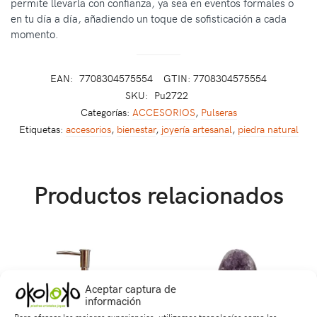
permite llevarla con confianza, ya sea en eventos formales o
en tu día a día, añadiendo un toque de sofisticación a cada
momento.
EAN:
7708304575554
GTIN: 7708304575554
SKU:
Pu2722
Categorías:
ACCESORIOS
,
Pulseras
Etiquetas:
accesorios
,
bienestar
,
joyería artesanal
,
piedra natural
Productos relacionados
Aceptar captura de
información
Para ofrecer las mejores experiencias, utilizamos tecnologías como las