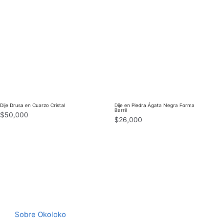
Dije Drusa en Cuarzo Cristal
Dije en Piedra Ágata Negra Forma
Barril
$
50,000
$
26,000
Sobre Okoloko