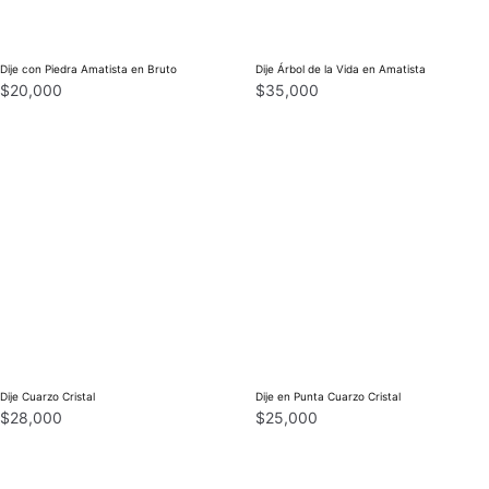
Dije con Piedra Amatista en Bruto
Dije Árbol de la Vida en Amatista
$
20,000
$
35,000
Dije Cuarzo Cristal
Dije en Punta Cuarzo Cristal
$
28,000
$
25,000