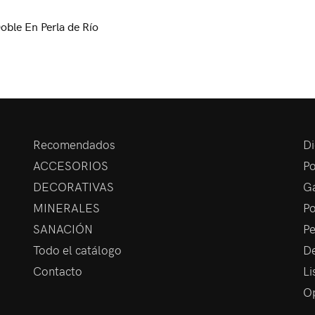
oble En Perla de Río
Recomendados
Di
ACCESORIOS
Po
DECORATIVAS
Ga
MINERALES
Po
SANACIÓN
Pe
Todo el catálogo
De
Contacto
Li
Op