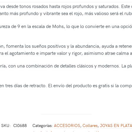
 va desde tonos rosados hasta rojos profundos y saturados. Este c
nto más profundo y vibrante sea el rojo, más valioso será el rub
reza de 9 en la escala de Mohs, lo que lo convierte en una opción
ón, fomenta los sueños positivos y la abundancia, ayuda a retener 
ra el agotamiento e imparte valor y rigor, asimismo atrae calma a
ería, con una combinación de detalles clásicos y modernos. La pla
n tres días de retracto. El envío del producto es gratis si la com
SKU:
Cl0688
Categorías:
ACCESORIOS
,
Collares
,
JOYAS EN PLATA