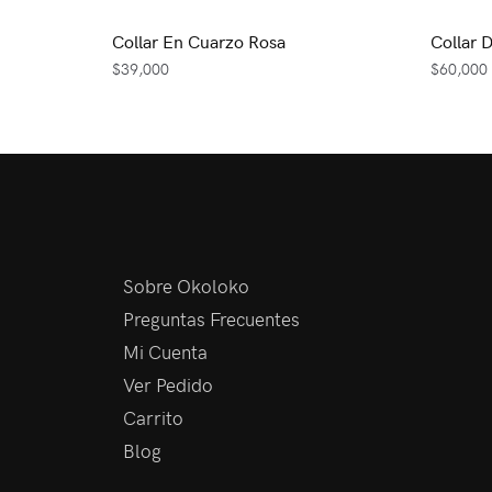
Collar En Cuarzo Rosa
Collar D
$
39,000
$
60,000
Sobre Okoloko
Preguntas Frecuentes
Mi Cuenta
Ver Pedido
Carrito
Blog