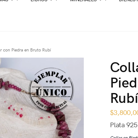
ar con Piedra en Bruto Rubí
Coll
Pied
Rub
$
3,800,0
Plata 925
Collar en Pied