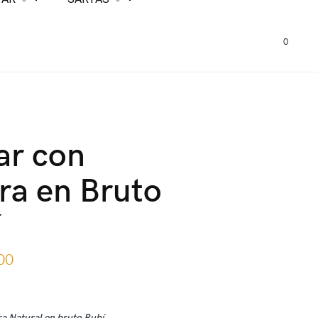
0
ar con
ra en Bruto
í
00
ra Natural en bruto Rubí