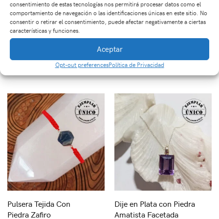
consentimiento de estas tecnologías nos permitirá procesar datos como el
comportamiento de navegación o las identificaciones únicas en este sitio. No
consentir o retirar el consentimiento, puede afectar negativamente a ciertas
características y funciones.
Dije En Plata Con
Dije En Plata Con
Piedra Ágata de Fuego
Piedra Turmalina
Aceptar
Sandía
$
250,000
Opt-out preferences
Política de Privacidad
$
610,000
Pulsera Tejida Con
Dije en Plata con Piedra
Piedra Zafiro
Amatista Facetada