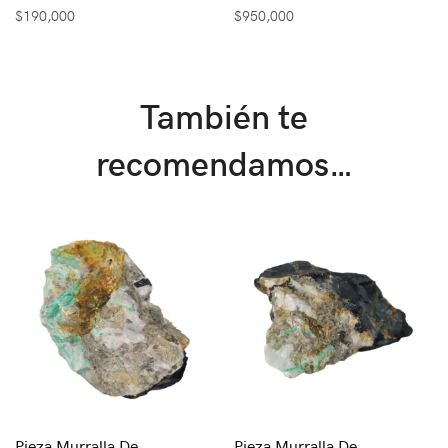
$
190,000
$
950,000
También te
recomendamos…
Pieza Murralla De
Pieza Murralla De