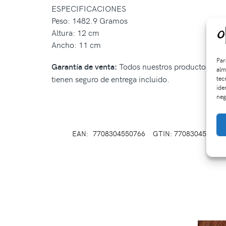
ESPECIFICACIONES
Peso: 1482.9 Gramos
Altura: 12 cm
Ancho: 11 cm
Par
Todos nuestros productos tiene
Garantía de venta:
alm
tienen seguro de entrega incluido.
tec
ide
neg
EAN:
7708304550766
GTIN: 770830455076