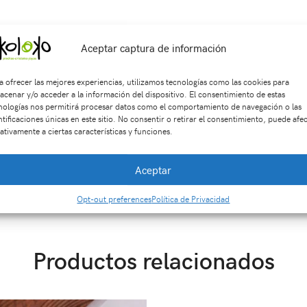
Aceptar captura de información
a ofrecer las mejores experiencias, utilizamos tecnologías como las cookies para
n tres días de retracto. El envío del producto es gratis si la com
acenar y/o acceder a la información del dispositivo. El consentimiento de estas
nologías nos permitirá procesar datos como el comportamiento de navegación o las
ntificaciones únicas en este sitio. No consentir o retirar el consentimiento, puede afe
ativamente a ciertas características y funciones.
Aceptar
6
SKU:
Br0233
Categorías:
MINERALES
,
PARA EL HOGAR
,
Piedras 
protección
,
Turmalina
Opt-out preferences
Política de Privacidad
Productos relacionados