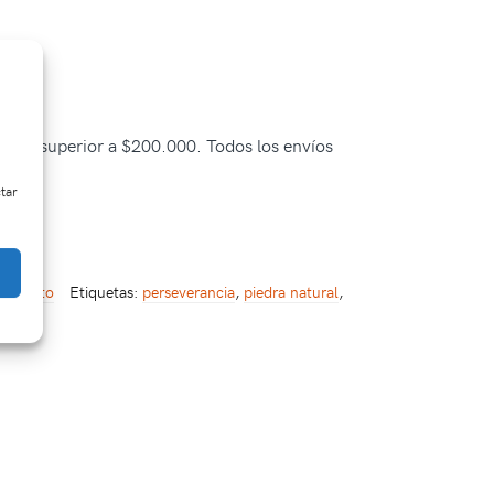
pra es superior a $200.000. Todos los envíos
ctar
en Bruto
Etiquetas:
perseverancia
,
piedra natural
,