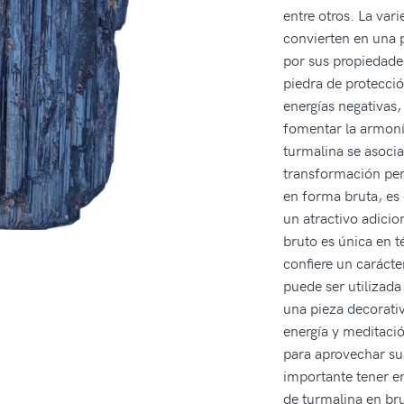
entre otros. La vari
convierten en una 
por sus propiedade
piedra de protecció
energías negativas,
fomentar la armonía
turmalina se asocia 
transformación per
en forma bruta, es d
un atractivo adicio
bruto es única en t
confiere un carácte
puede ser utilizad
una pieza decorativ
energía y meditació
para aprovechar sus
importante tener en
de turmalina en bru