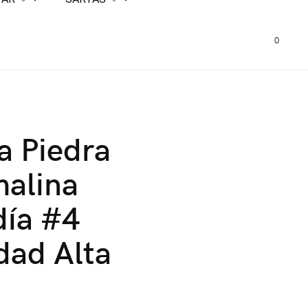
0
a Piedra
malina
día #4
dad Alta