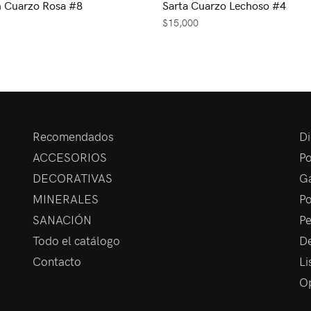
n Cuarzo Rosa #8
Sarta Cuarzo Lechoso #4
$
15,000
Recomendados
Di
ACCESORIOS
Po
DECORATIVAS
Ga
MINERALES
Po
SANACIÓN
Pe
Todo el catálogo
De
Contacto
Li
Op