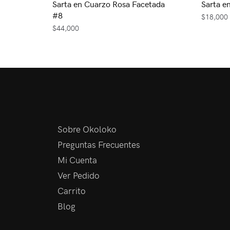
Sarta en Cuarzo Rosa Facetada
Sarta e
#8
$
18,000
$
44,000
Sobre Okoloko
Preguntas Frecuentes
Mi Cuenta
Ver Pedido
Carrito
Blog