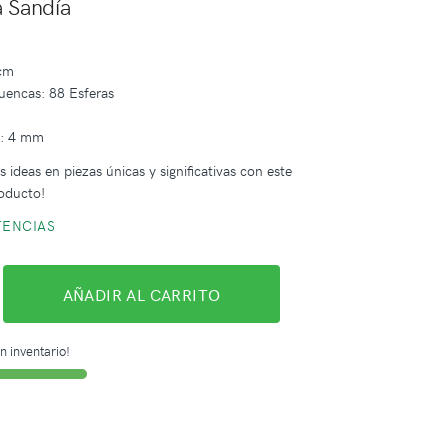
 Sandía
 cm
uencas: 88 Esferas
a: 4 mm
 ideas en piezas únicas y significativas con este
oducto!
TENCIAS
AÑADIR AL CARRITO
n inventario!