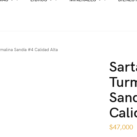
rmalina Sandía #4 Calidad Alta
Sart
Tur
San
Cali
$
47,000