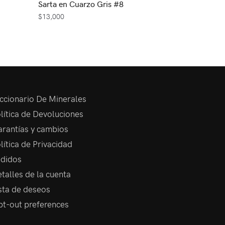
Sarta en Cuarzo Gris #8
$
13,000
ccionario De Minerales
lítica de Devoluciones
rantías y cambios
lítica de Privacidad
didos
talles de la cuenta
sta de deseos
t-out preferences