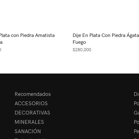
 Plata con Piedra Amatista
Dije En Plata Con Piedra Ágata
a
Fuego
0
$
280,000
Recomendados
Di
ACCESORIOS
Po
DECORATIVAS
Ga
MINERALES
Po
SANACIÓN
Pe