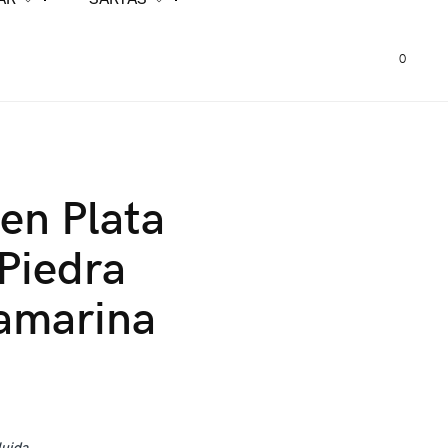
0
 en Plata
Piedra
amarina
0
luida