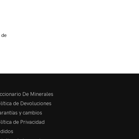
 de
ccionario De Minerales
lítica de Devoluciones
rantías y cambios
lítica de Privacidad
didos