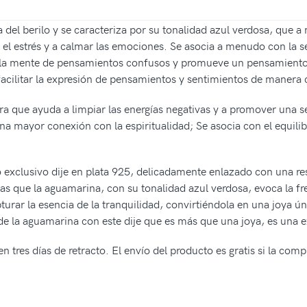
 del berilo y se caracteriza por su tonalidad azul verdosa, que 
l estrés y a calmar las emociones. Se asocia a menudo con la ser
 la mente de pensamientos confusos y promueve un pensamiento l
cilitar la expresión de pensamientos y sentimientos de manera c
a que ayuda a limpiar las energías negativas y a promover una s
 una mayor conexión con la espiritualidad; Se asocia con el equil
 exclusivo dije en plata 925, delicadamente enlazado con una re
ntras que la aguamarina, con su tonalidad azul verdosa, evoca la f
ar la esencia de la tranquilidad, convirtiéndola en una joya úni
a de la aguamarina con este dije que es más que una joya, es una 
n tres días de retracto. El envío del producto es gratis si la com