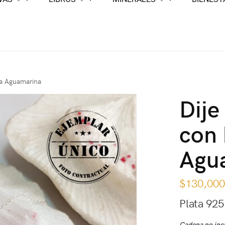
ra Aguamarina
Dije
con 
Agu
$
130,00
Plata 925
Cadena no inc