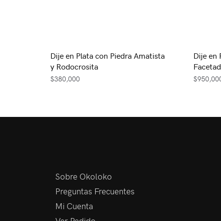
Dije en Plata con Piedra Amatista
Dije en
y Rodocrosita
Facetad
$
380,000
$
950,00
Sobre Okoloko
Preguntas Frecuentes
Mi Cuenta
Ver Pedido