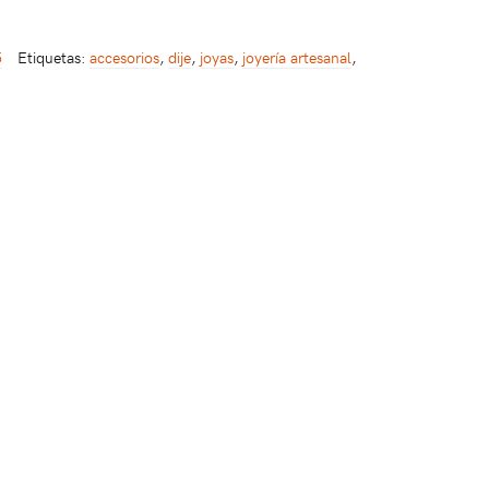
5
Etiquetas:
accesorios
,
dije
,
joyas
,
joyería artesanal
,