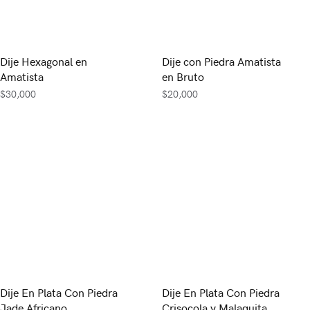
Dije Hexagonal en
Dije con Piedra Amatista
Amatista
en Bruto
$
30,000
$
20,000
Dije En Plata Con Piedra
Dije En Plata Con Piedra
Jade Africano
Crisocola y Malaquita