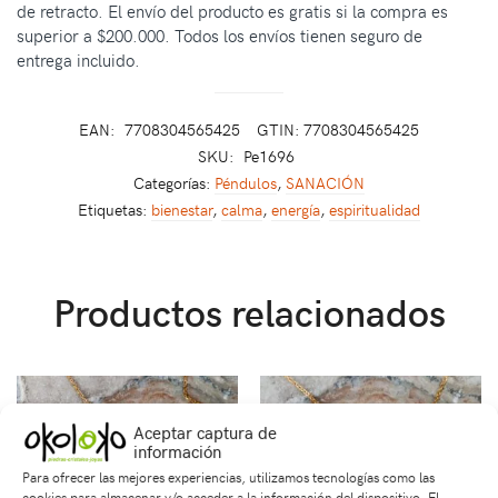
de retracto. El envío del producto es gratis si la compra es
superior a $200.000. Todos los envíos tienen seguro de
entrega incluido.
EAN:
7708304565425
GTIN: 7708304565425
SKU:
Pe1696
Categorías:
Péndulos
,
SANACIÓN
Etiquetas:
bienestar
,
calma
,
energía
,
espiritualidad
Productos relacionados
Aceptar captura de
información
Para ofrecer las mejores experiencias, utilizamos tecnologías como las
cookies para almacenar y/o acceder a la información del dispositivo. El