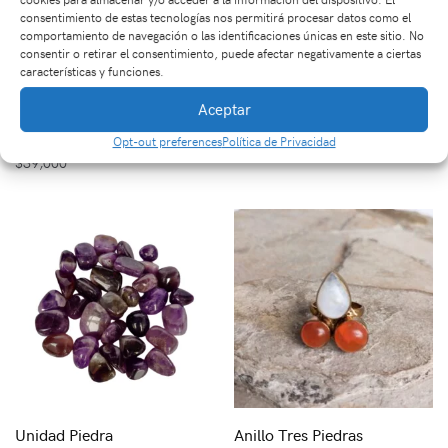
consentimiento de estas tecnologías nos permitirá procesar datos como el
comportamiento de navegación o las identificaciones únicas en este sitio. No
consentir o retirar el consentimiento, puede afectar negativamente a ciertas
características y funciones.
Aceptar
Collar 3 Dijes en
Dije Cuarzo Cristal
Amatista
$
28,000
Opt-out preferences
Política de Privacidad
$
39,000
Unidad Piedra
Anillo Tres Piedras