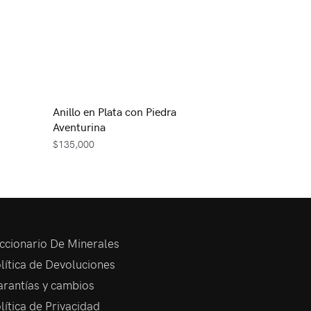
Anillo en Plata con Piedra
Aventurina
$
135,000
ccionario De Minerales
lítica de Devoluciones
rantías y cambios
lítica de Privacidad