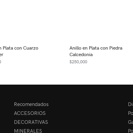
en Plata con Cuarzo
Anillo en Plata con Piedra
er
Calcedonia
0
$
250,000
Recomendados
Di
ACCESORIOS
Po
DECORATIVAS
Ga
MINERALES
Po