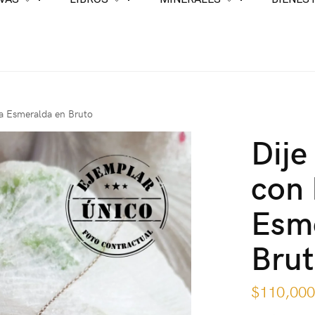
ra Esmeralda en Bruto
Dije
con 
Esm
Bru
$
110,00