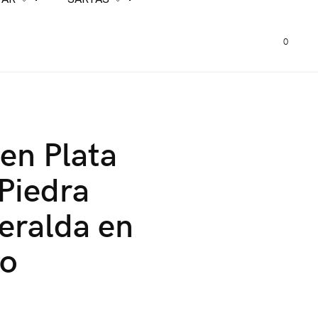
0
 en Plata
Piedra
eralda en
to
0