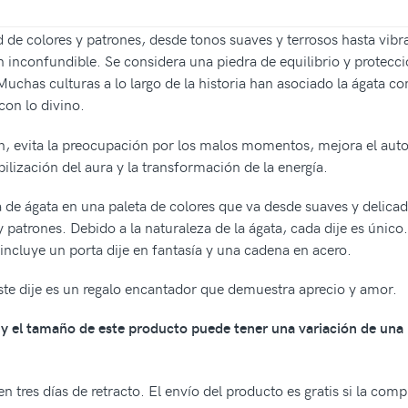
 de colores y patrones, desde tonos suaves y terrosos hasta vibr
 inconfundible. Se considera una piedra de equilibrio y protecció
uchas culturas a lo largo de la historia han asociado la ágata con
con lo divino.
ón, evita la preocupación por los malos momentos, mejora el aut
ilización del aura y la transformación de la energía.
 de ágata en una paleta de colores que va desde suaves y delica
y patrones. Debido a la naturaleza de la ágata, cada dije es único
 incluye un porta dije en fantasía y una cadena en acero.
 este dije es un regalo encantador que demuestra aprecio y amor.
os y el tamaño de este producto puede tener una variación de una
n tres días de retracto. El envío del producto es gratis si la com