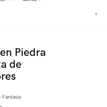
0
 en Piedra
a de
res
e Fantasía
da