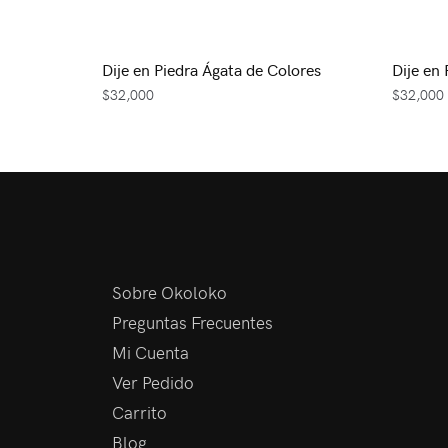
Dije en Piedra Ágata de Colores
Dije en
$
32,000
$
32,000
Sobre Okoloko
Preguntas Frecuentes
Mi Cuenta
Ver Pedido
Carrito
Blog