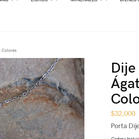
e Colores
Dije
Ágat
Colo
$
32,000
Porta Dij
Cadena Inclui