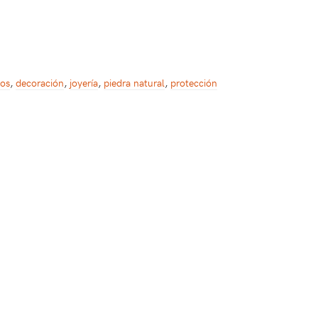
ios
,
decoración
,
joyería
,
piedra natural
,
protección