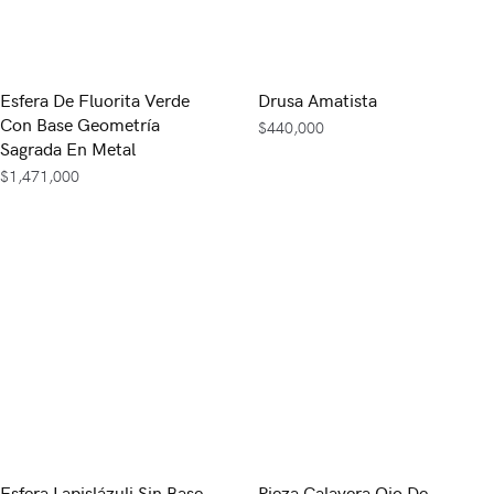
Esfera De Fluorita Verde
Drusa Amatista
Con Base Geometría
$
440,000
Sagrada En Metal
$
1,471,000
Esfera Lapislázuli Sin Base
Pieza Calavera Ojo De