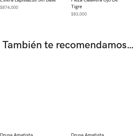
Tigre
$
874,000
$
83,000
También te recomendamos…
Drusa Amatista
Drusa Amatista