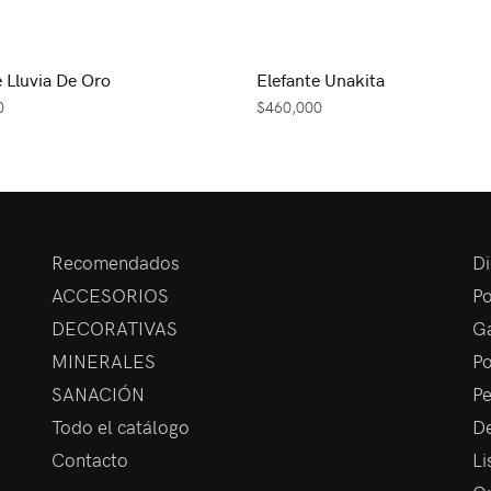
e Lluvia De Oro
Elefante Unakita
0
$
460,000
Recomendados
Di
ACCESORIOS
Po
DECORATIVAS
Ga
MINERALES
Po
SANACIÓN
Pe
Todo el catálogo
De
Contacto
Li