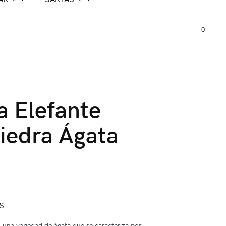
0
a Elefante
iedra Ágata
s
es una variedad de ágata que se caracteriza por