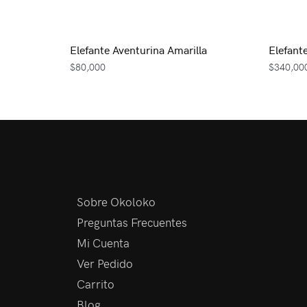
Elefante Aventurina Amarilla
Elefant
$
80,000
$
340,00
Sobre Okoloko
Preguntas Frecuentes
Mi Cuenta
Ver Pedido
Carrito
Blog