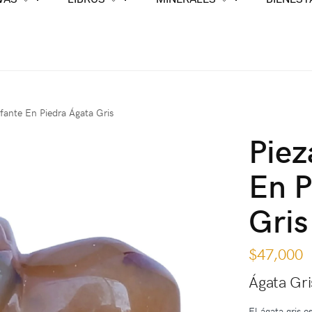
efante En Piedra Ágata Gris
Piez
En P
Gris
$
47,000
Ágata Gri
El ágata gris 