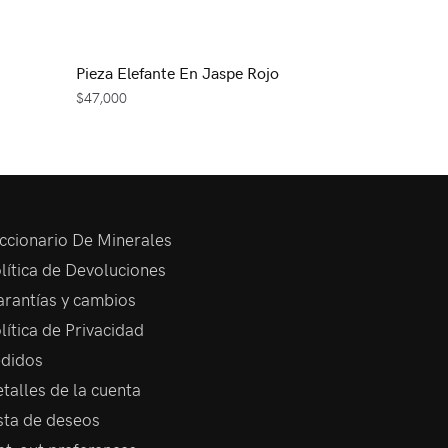
Pieza Elefante En Jaspe Rojo
$
47,000
ccionario De Minerales
lítica de Devoluciones
rantías y cambios
lítica de Privacidad
didos
talles de la cuenta
sta de deseos