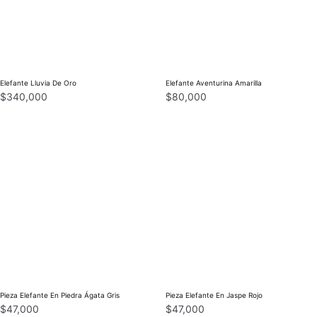
Elefante Lluvia De Oro
Elefante Aventurina Amarilla
$
340,000
$
80,000
Pieza Elefante En Piedra Ágata Gris
Pieza Elefante En Jaspe Rojo
$
47,000
$
47,000