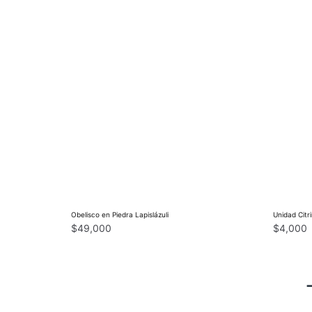
Obelisco en Piedra Lapislázuli
Unidad Cit
$
49,000
$
4,000