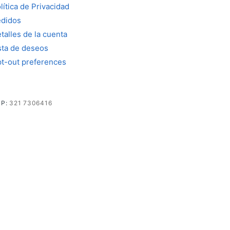
lítica de Privacidad
didos
talles de la cuenta
sta de deseos
t-out preferences
PP:
321 7306416