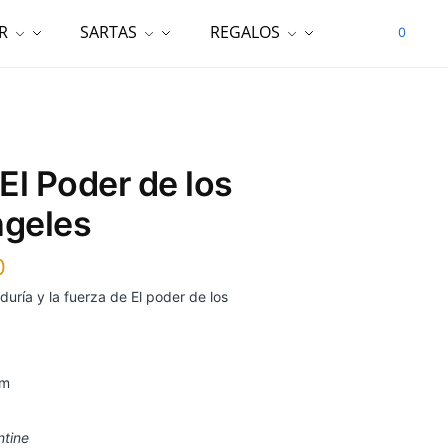
R
SARTAS
REGALOS
0
 El Poder de los
ngeles
0
duría y la fuerza de El poder de los
cm
ntine