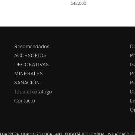
$
42,000
Recomendados
Di
ACCESORIOS
Po
DECORATIVAS
Ga
MINERALES
Po
SANACIÓN
Pe
Todo el catálogo
De
Contacto
Li
Op
 CARRERA 10 # 11-73 LOCAL 402, BOGOTÁ (COLOMBIA) | WHATSAPP:
3