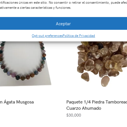
Productos relacionados
ntificaciones únicas en este sitio. No consentir o retirar el consentimiento, puede afe
ativamente a ciertas características y funciones.
Aceptar
Opt-out preferences
Política de Privacidad
En Ágata Musgosa
Paquete 1/4 Piedra Tamborea
Cuarzo Ahumado
$
30,000