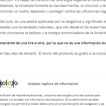
. Además, la Amatista fomenta la claridad mental, la intuición y 
promover un sueño reparador y proteger contra las influencias neg
llo sutil, es una piedra apreciada por su elegancia y significado 
ltar sus tonalidades naturales, que van desde el lila suave hast
rmite incorporar la belleza y la energía armonizadora de la Amatis
geramente de una tira a otra, por lo que no es una información ex
n tres días de retracto. El envío del producto es gratis si la com
Aceptar captura de información
568990
SKU:
Sa2063
Categorías:
SARTAS
,
Formas
Etiquetas:
acce
a ofrecer las mejores experiencias, utilizamos tecnologías como las cookies para
acenar y/o acceder a la información del dispositivo. El consentimiento de estas
nologías nos permitirá procesar datos como el comportamiento de navegación o las