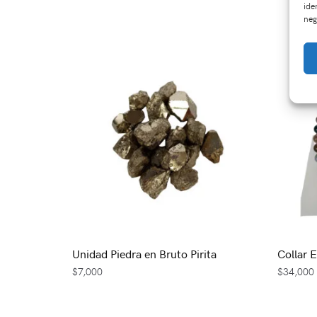
ide
neg
Unidad Piedra en Bruto Pirita
Collar 
$
7,000
$
34,000