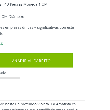
as : 40 Piedras Moneda 1 CM
 CM Diámetro
as en piezas únicas y significativas con este
to!
AS
AÑADIR AL CARRITO
ario!
ro hasta un profundo violeta. La Amatista es
, proporcionar calma y equilibrio emocional, y