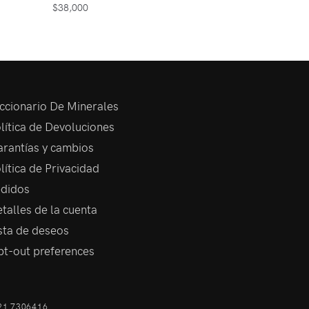
$
38,000
ccionario De Minerales
lítica de Devoluciones
rantías y cambios
lítica de Privacidad
didos
talles de la cuenta
sta de deseos
t-out preferences
21 7306416