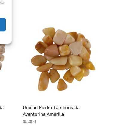
ctar
da
Unidad Piedra Tamboreada
Aventurina Amarilla
$
5,000