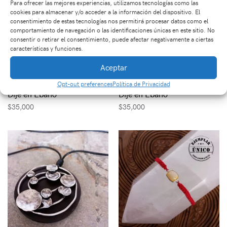
Para ofrecer las mejores experiencias, utilizamos tecnologías como las
cookies para almacenar y/o acceder a la información del dispositivo. El
consentimiento de estas tecnologías nos permitirá procesar datos como el
comportamiento de navegación o las identificaciones únicas en este sitio. No
consentir o retirar el consentimiento, puede afectar negativamente a ciertas
características y funciones.
Aceptar
Opt-out preferences
Política de Privacidad
Dije en Ébano
Dije en Ébano
$
35,000
$
35,000