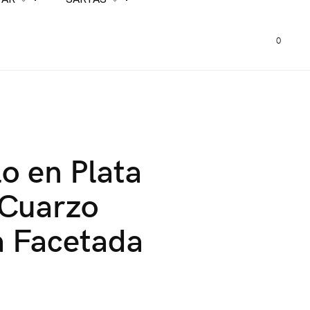
0
lo en Plata
 Cuarzo
a Facetada
0