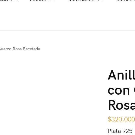
 Cuarzo Rosa Facetada
Anil
con
Ros
$
320,00
Plata 925