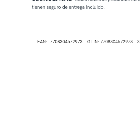
tienen seguro de entrega incluido.
EAN:
7708304572973
GTIN: 7708304572973
S