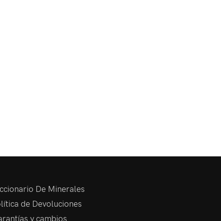
ccionario De Minerales
lítica de Devoluciones
rantías y cambios