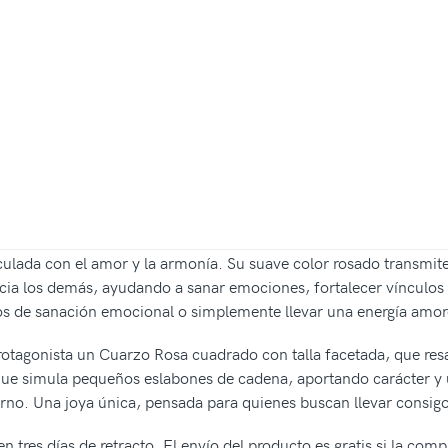
lada con el amor y la armonía. Su suave color rosado transmite
acia los demás, ayudando a sanar emociones, fortalecer vínculos
os de sanación emocional o simplemente llevar una energía amoros
rotagonista un Cuarzo Rosa cuadrado con talla facetada, que resa
que simula pequeños eslabones de cadena, aportando carácter y un e
derno. Una joya única, pensada para quienes buscan llevar consigo
n tres días de retracto. El envío del producto es gratis si la com