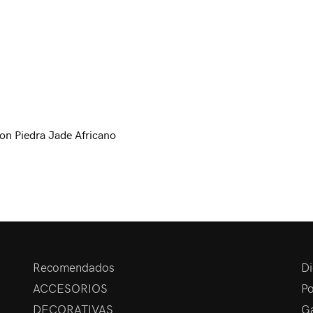
Con Piedra Jade Africano
Recomendados
Di
ACCESORIOS
Po
DECORATIVAS
Ga