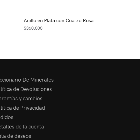
Anillo en Plata con Cuarzo Rosa
$
360,000
ccionario De Minerales
lítica de Devoluciones
rantías y cambios
lítica de Privacidad
didos
talles de la cuenta
sta de deseos