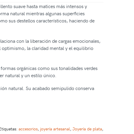
illento suave hasta matices más intensos y
orma natural mientras algunas superficies
omo sus destellos característicos, haciendo de
relaciona con la liberación de cargas emocionales,
 optimismo, la claridad mental y el equilibrio
sus formas orgánicas como sus tonalidades verdes
r natural y un estilo único.
ación natural. Su acabado semipulido conserva
Etiquetas:
accesorios
,
joyería artesanal
,
Joyería de plata
,