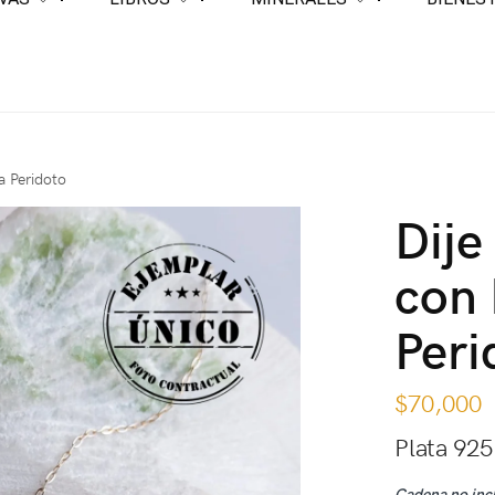
a Peridoto
Dije
con 
Peri
$
70,000
Plata 925
Cadena no inc