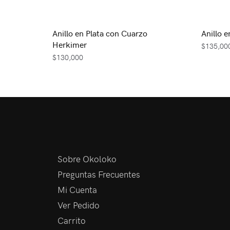
Anillo en Plata con Cuarzo
Anillo 
Herkimer
$
135,00
$
130,000
Sobre Okoloko
Preguntas Frecuentes
Mi Cuenta
Ver Pedido
Carrito