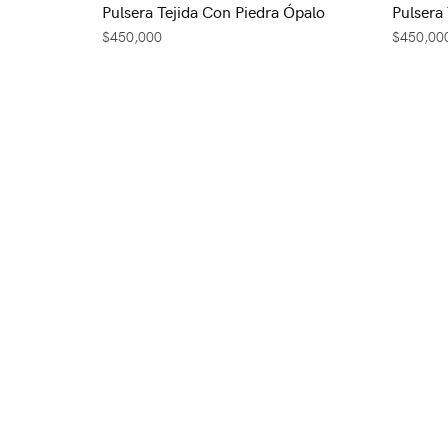
Pulsera Tejida Con Piedra Ópalo
Pulsera
$
450,000
$
450,00