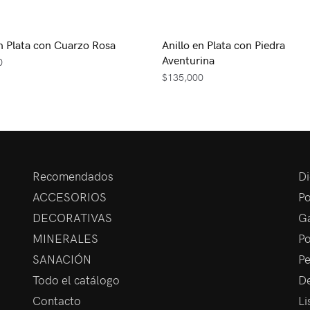
en Plata con Cuarzo Rosa
Anillo en Plata con Piedra
Aventurina
0
$
135,000
Recomendados
Di
ACCESORIOS
Po
DECORATIVAS
Ga
MINERALES
Po
SANACIÓN
Pe
Todo el catálogo
De
Contacto
Li