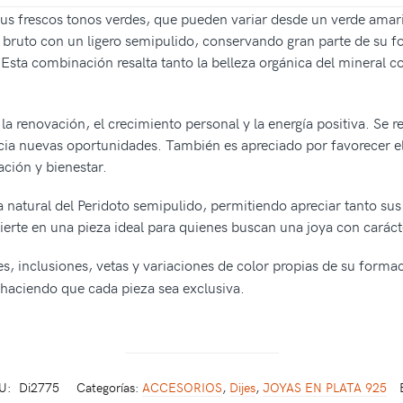
sus frescos tonos verdes, que pueden variar desde un verde amar
n bruto con un ligero semipulido, conservando gran parte de su f
 Esta combinación resalta tanto la belleza orgánica del mineral c
 la renovación, el crecimiento personal y la energía positiva. Se 
acia nuevas oportunidades. También es apreciado por favorecer el
ión y bienestar.
eza natural del Peridoto semipulido, permitiendo apreciar tanto 
ierte en una pieza ideal para quienes buscan una joya con carácte
es, inclusiones, vetas y variaciones de color propias de su form
l, haciendo que cada pieza sea exclusiva.
U:
Di2775
Categorías:
ACCESORIOS
,
Dijes
,
JOYAS EN PLATA 925