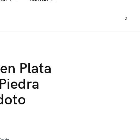
0
 en Plata
Piedra
doto
luida