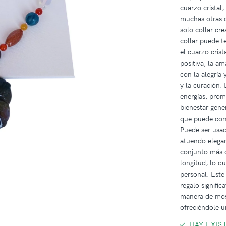
cuarzo cristal,
muchas otras o
solo collar cr
collar puede t
el cuarzo crist
positiva, la am
con la alegría 
y la curación.
energías, prom
bienestar gener
que puede com
Puede ser usad
atuendo elega
conjunto más c
longitud, lo qu
personal. Este
regalo signific
manera de most
ofreciéndole un
HAY EXIS