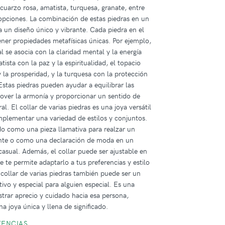
 cuarzo rosa, amatista, turquesa, granate, entre
pciones. La combinación de estas piedras en un
ea un diseño único y vibrante. Cada piedra en el
ener propiedades metafísicas únicas. Por ejemplo,
al se asocia con la claridad mental y la energía
atista con la paz y la espiritualidad, el topacio
y la prosperidad, y la turquesa con la protección
 Estas piedras pueden ayudar a equilibrar las
over la armonía y proporcionar un sentido de
al. El collar de varias piedras es una joya versátil
plementar una variedad de estilos y conjuntos.
o como una pieza llamativa para realzar un
nte o como una declaración de moda en un
asual. Además, el collar puede ser ajustable en
e te permite adaptarlo a tus preferencias y estilo
 collar de varias piedras también puede ser un
ativo y especial para alguien especial. Es una
rar aprecio y cuidado hacia esa persona,
a joya única y llena de significado.
TENCIAS