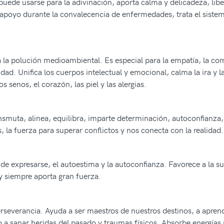
 puede usarse para la adivinación, aporta calma y delicadeza, lib
a apoyo durante la convalecencia de enfermedades, trata el sistem
ra la polución medioambiental. Es especial para la empatía, la co
ad. Unifica los cuerpos intelectual y emocional, calma la ira y la
s senos, el corazón, las piel y las alergias.
ansmuta, alinea, equilibra, imparte determinación, autoconfianza,
, la fuerza para superar conflictos y nos conecta con la realidad.
de expresarse, el autoestima y la autoconfianza. Favorece a la su
 y siempre aporta gran fuerza.
rseverancia. Ayuda a ser maestros de nuestros destinos, a aprend
 a sanar heridas del pasado y traumas físicos. Absorbe energías n