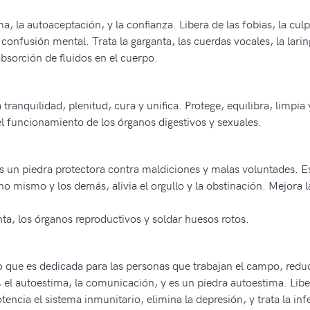
a, la autoaceptación, y la confianza. Libera de las fobias, la cul
confusión mental. Trata la garganta, las cuerdas vocales, la larin
absorción de fluidos en el cuerpo.
anquilidad, plenitud, cura y unifica. Protege, equilibra, limpia y
el funcionamiento de los órganos digestivos y sexuales.
 es un piedra protectora contra maldiciones y malas voluntades. E
no mismo y los demás, alivia el orgullo y la obstinación. Mejora la
anta, los órganos reproductivos y soldar huesos rotos.
o que es dedicada para las personas que trabajan el campo, reduce
, el autoestima, la comunicación, y es un piedra autoestima. Libe
potencia el sistema inmunitario, elimina la depresión, y trata la 