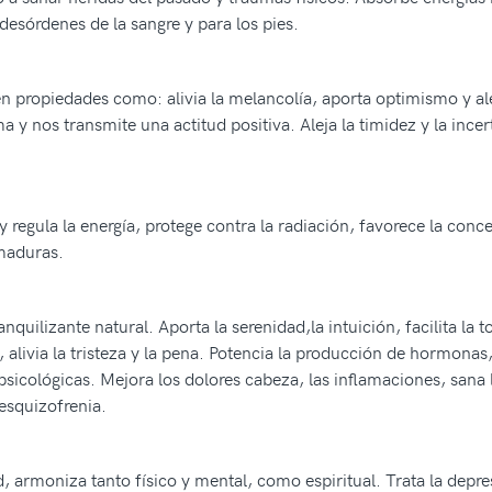
desórdenes de la sangre y para los pies.
n propiedades como: alivia la melancolía, aporta optimismo y alegr
lma y nos transmite una actitud positiva. Aleja la timidez y la in
 regula la energía, protege contra la radiación, favorece la con
emaduras.
quilizante natural. Aporta la serenidad,la intuición, facilita la 
dad, alivia la tristeza y la pena. Potencia la producción de hormonas
y psicológicas. Mejora los dolores cabeza, las inflamaciones, sa
esquizofrenia.
, armoniza tanto físico y mental, como espiritual. Trata la depres