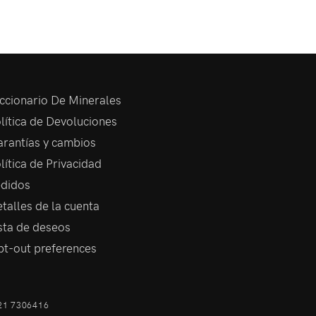
ccionario De Minerales
lítica de Devoluciones
rantías y cambios
lítica de Privacidad
didos
talles de la cuenta
sta de deseos
t-out preferences
21 7306416