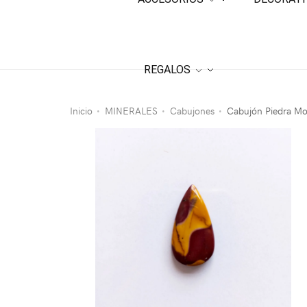
REGALOS
Inicio
MINERALES
Cabujones
Cabujón Piedra Mo
•
•
•