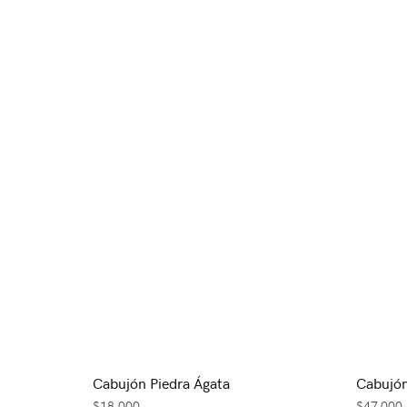
Cabujón Piedra Ágata
Cabujó
$
18,000
$
47,000