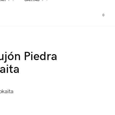
0
jón Piedra
aita
okaita
m