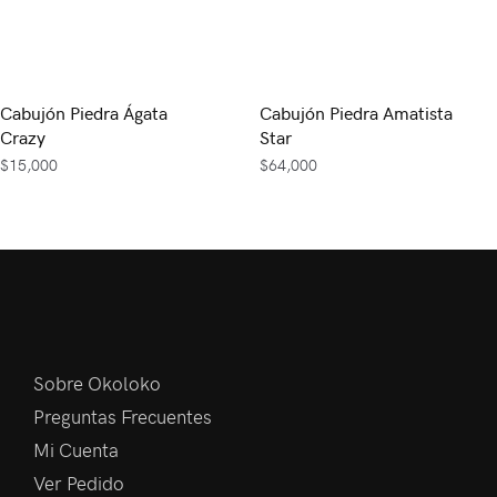
Cabujón Piedra Ágata
Cabujón Piedra Amatista
Crazy
Star
$
15,000
$
64,000
Sobre Okoloko
Preguntas Frecuentes
Mi Cuenta
Ver Pedido