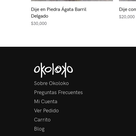
Dije en Piedra Ágata Barril
Dije co
Delgado
$
20,000
$
30,000
Sobre Okoloko
Preguntas Frecuentes
Mi Cuenta
Ver Pedido
Carrito
Blog