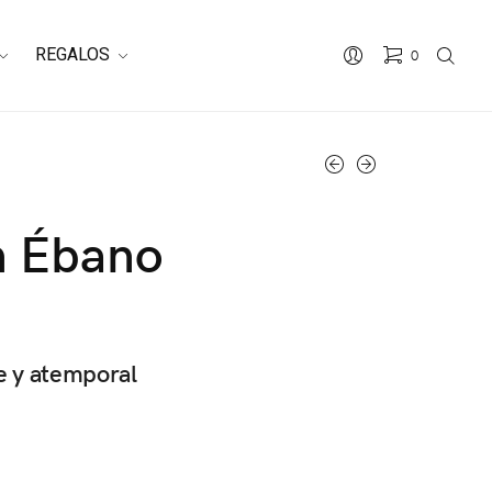
REGALOS
0
n Ébano
te y atemporal