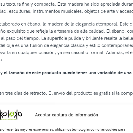
u textura fina y compacta. Esta madera ha sido apreciada durante
idad, esculturas, instrumentos musicales, objetos de arte y acceso
 elaborado en ébano, la madera de la elegancia atemporal. Este 
ño exquisito que refleja la artesanía de alta calidad. El ébano, c
al paso del tiempo. La superficie pulida y brillante resalta la be
el dije es una fusión de elegancia clásica y estilo contemporáneo.
llevarla en cualquier ocasión, ya sea casual o formal. Además, el
a.
os y el tamaño de este producto puede tener una variación de una
n tres días de retracto. El envío del producto es gratis si la com
Aceptar captura de información
a ofrecer las mejores experiencias, utilizamos tecnologías como las cookies para
SKU:
Di0925
Categorías:
ACCESORIOS
,
Dijes
Etiquetas:
accesorios