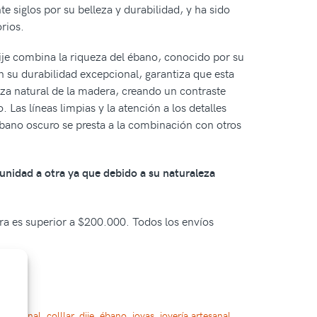
 siglos por su belleza y durabilidad, y ha sido
rios.
dije combina la riqueza del ébano, conocido por su
on su durabilidad excepcional, garantiza que esta
lleza natural de la madera, creando un contraste
 Las líneas limpias y la atención a los detalles
 ébano oscuro se presta a la combinación con otros
 unidad a otra ya que debido a su naturaleza
pra es superior a $200.000. Todos los envíos
,
artesanal
,
colllar
,
dije
,
ébano
,
joyas
,
joyería artesanal