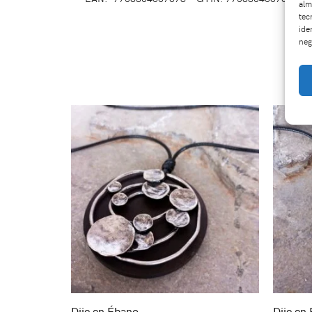
alm
tec
ide
neg
Dije en Ébano
Dije en