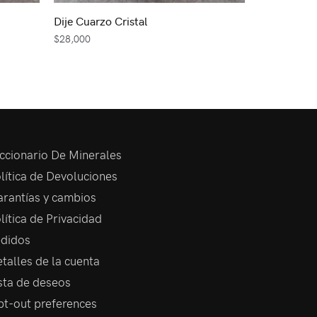
Dije Cuarzo Cristal
$
28,000
ccionario De Minerales
lítica de Devoluciones
rantías y cambios
lítica de Privacidad
didos
talles de la cuenta
sta de deseos
t-out preferences