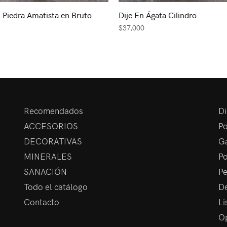
n Piedra Amatista en Bruto
Dije En Ágata Cilindro
$
37,000
Recomendados
Di
ACCESORIOS
Po
DECORATIVAS
Ga
MINERALES
Po
SANACIÓN
Pe
Todo el catálogo
De
Contacto
Li
Op