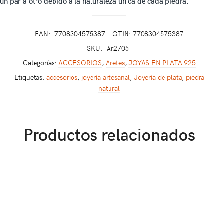
un par a otro debido a la naturaleza única de cada piedra.
EAN:
7708304575387
GTIN: 7708304575387
SKU:
Ar2705
Categorías:
ACCESORIOS
,
Aretes
,
JOYAS EN PLATA 925
Etiquetas:
accesorios
,
joyería artesanal
,
Joyería de plata
,
piedra
natural
Productos relacionados