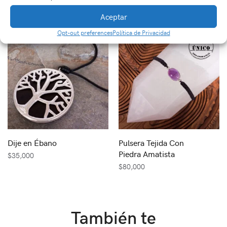
$
450,000
Aceptar
Opt-out preferences
Política de Privacidad
Dije en Ébano
Pulsera Tejida Con
Piedra Amatista
$
35,000
$
80,000
También te