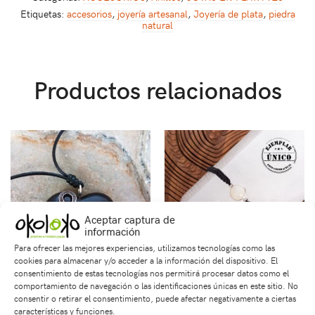
Etiquetas:
accesorios
,
joyería artesanal
,
Joyería de plata
,
piedra
natural
Productos relacionados
Aceptar captura de
información
Para ofrecer las mejores experiencias, utilizamos tecnologías como las
cookies para almacenar y/o acceder a la información del dispositivo. El
consentimiento de estas tecnologías nos permitirá procesar datos como el
comportamiento de navegación o las identificaciones únicas en este sitio. No
Dije en Ébano
Pulsera Tejida Con
consentir o retirar el consentimiento, puede afectar negativamente a ciertas
Piedra Ópalo
$
35,000
características y funciones.