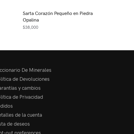
Sarta Corazón Pequeño en Piedra
Opalina
$
38,000
ccionario De Minerales
lítica de Devoluciones
rantías y cambios
lítica de Privacidad
didos
talles de la cuenta
sta de deseos
t-out preferences