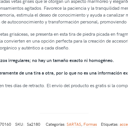
cadas vetas grises que le otorgan un aspecto marmóreo y elegante
pensamientos agitados. Favorece la paciencia y la tranquilidad me
emoria, estimula el deseo de conocimiento y ayuda a canalizar m
de autoconocimiento y transformación personal, promoviendo la c
etas grisáceas, se presenta en esta tira de piedra picada en fragm
a convierten en una opción perfecta para la creación de accesori
o orgánico y auténtico a cada diseño.
rozos irregulares; no hay un tamaño exacto ni homogéneo.
geramente de una tira a otra, por lo que no es una información ex
n tres días de retracto. El envío del producto es gratis si la com
570160
SKU:
Sa2180
Categorías:
SARTAS
,
Formas
Etiquetas:
acce