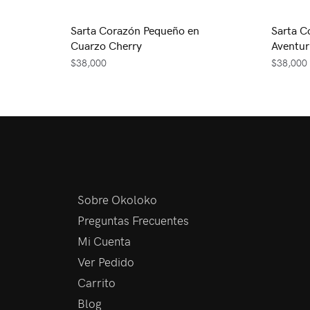
Sarta Corazón Pequeño en
Sarta C
Cuarzo Cherry
Aventur
$
38,000
$
38,000
Sobre Okoloko
Preguntas Frecuentes
Mi Cuenta
Ver Pedido
Carrito
Blog