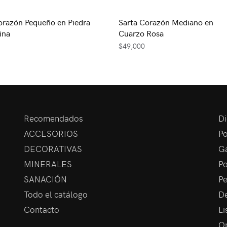
orazón Pequeño en Piedra
Sarta Corazón Mediano en
ina
Cuarzo Rosa
$
49,000
Recomendados
Di
ACCESORIOS
Po
DECORATIVAS
Ga
MINERALES
Po
SANACIÓN
Pe
Todo el catálogo
De
Contacto
Li
Op